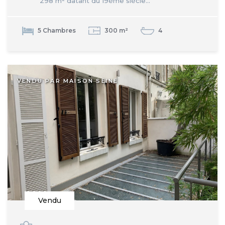
298 m² datant du 19ème siècle...
5 Chambres
300 m²
4
VENDU PAR MAISON SEINE
Vendu