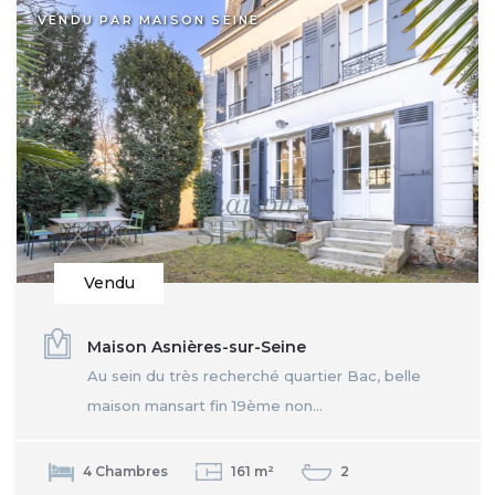
VENDU PAR MAISON SEINE
Vendu
Maison Asnières-sur-Seine
Au sein du très recherché quartier Bac, belle
maison mansart fin 19ème non...
4 Chambres
161 m²
2